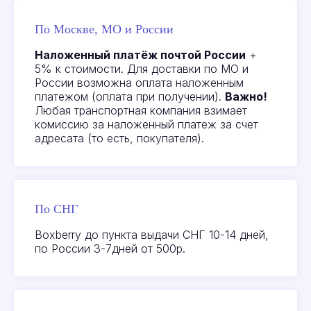
клиентов
По Москве, МО и России
Наложенный платёж почтой России
+
Все отзывы
5% к стоимости. Для доставки по МО и
России возможна оплата наложенным
платежом (оплата при получении).
Важно!
Любая транспортная компания взимает
комиссию за наложенный платеж за счет
адресата (то есть, покупателя).
По СНГ
Boxberry до пункта выдачи СНГ 10-14 дней,
Посмотреть или
по России 3-7дней от 500р.
оставить отзыв на
качество товаров можно
здесь:
Яндекс