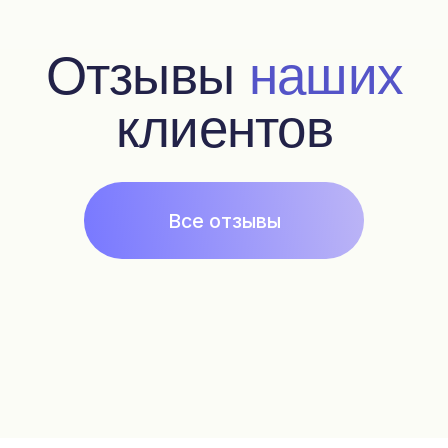
Магазин
Оплата и доставка
Отзывы
История бренда
Pafrumer club
Подписка на рассылку
Контакты
+7 925 999 3007
fragonardclubru@gmail.com
*
Политика конфиденциальности, согласие на
обработку данных
Сайт разработала Цыбина Татьяна