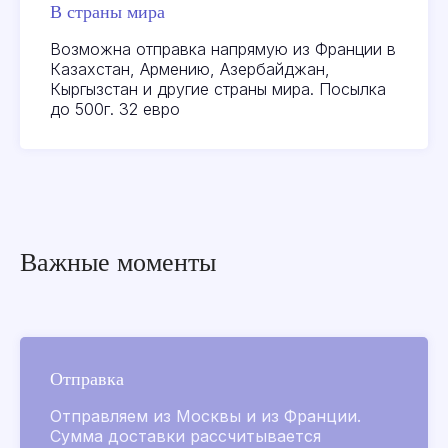
В страны мира
Возможна отправка напрямую из Франции в
Посмотреть
Казахстан, Армению, Азербайджан,
актуальные акции
Кыргызстан и другие страны мира. Посылка
и новейшие товары
до 500г. 32 евро
ВКонтакте
Поиск по сайту
Важные моменты
Parfumer club
2019-2026
Все товары
Отправка
Золотые флаконы
L’Air de Grasse 2026
Отправляем из Москвы и из Франции.
Сумма доставки рассчитывается
Для него
Для нее