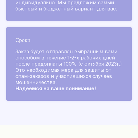
индивидуально. Мы предложим самый
Коллекции ароматов
быстрый и бюджетный вариант для вас.
Аксессуары
Для лица и тела
Для дома и мыло
Распив
Сроки
Другие бренды
Заказ будет отправлен выбранным вами
Chanel
способом в течение 1-2-х рабочих дней
после предоплаты 100% (с октября 2023г.)
Это необходимая мера для защиты от
спам-заказов и участившихся случаев
Покупателям
мошенничества.
Надеемся на ваше понимание!
Подбор аромата
Парфюм на заказ
Акции и скидки
Популярное
Наборы