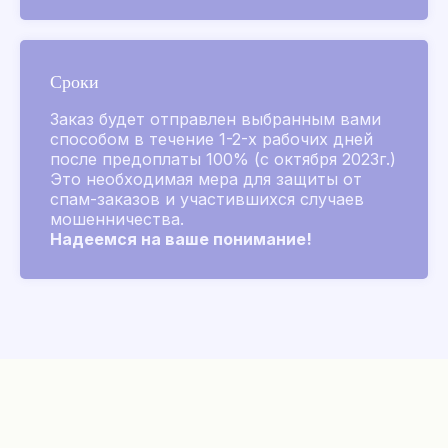
Золотые флаконы
L’Air de Grasse 2026
Сроки
Для него
Для нее
Коллекции ароматов
Заказ будет отправлен выбранным вами
способом в течение 1-2-х рабочих дней
Аксессуары
после предоплаты 100% (с октября 2023г.)
Для лица и тела
Это необходимая мера для защиты от
Для дома и мыло
спам-заказов и участившихся случаев
мошенничества.
Распив
Надеемся на ваше понимание!
Другие бренды
Chanel
Покупателям
Подбор аромата
Парфюм на заказ
Акции и скидки