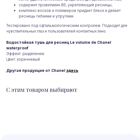
содержит провитамин B5, укрепляющий ресницы;
комплекс восков и полимеров придает блеск и делает
ресницы гибкими и упругими.
Любой парфюм
Тестировано под офтальмологическим контролем. Подходит для
чувствительных глаз и пользователей контактных линз.
на заказ
Водостойкая тушь для ресниц Le volume de Chanel
waterproof
Эффект: разделение
Не нашли то, что искали?
Цвет: коричневый
Мы привезем для вас любой
парфюм из Франции. Отправьте
Другая продукция от Chanel
здесь
заявку и мы согласуем условия
и сроки
С этим товаром выбирают
+7