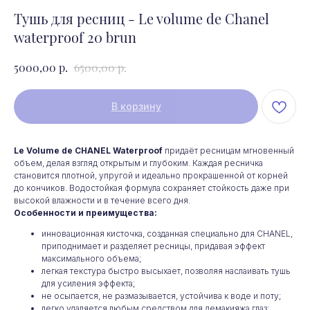
Тушь для ресниц - Le volume de Chanel
waterproof 20 brun
р.
р.
5000,00
6500,00
В корзину
Le Volume de CHANEL Waterproof
придаёт ресницам мгновенный
объем, делая взгляд открытым и глубоким. Каждая ресничка
становится плотной, упругой и идеально прокрашенной от корней
до кончиков. Водостойкая формула сохраняет стойкость даже при
высокой влажности и в течение всего дня.
Особенности и преимущества:
инновационная кисточка, созданная специально для CHANEL,
приподнимает и разделяет ресницы, придавая эффект
максимального объема;
легкая текстура быстро высыхает, позволяя наслаивать тушь
для усиления эффекта;
не осыпается, не размазывается, устойчива к воде и поту;
легко удаляется любым средством для демакияжа глаз;