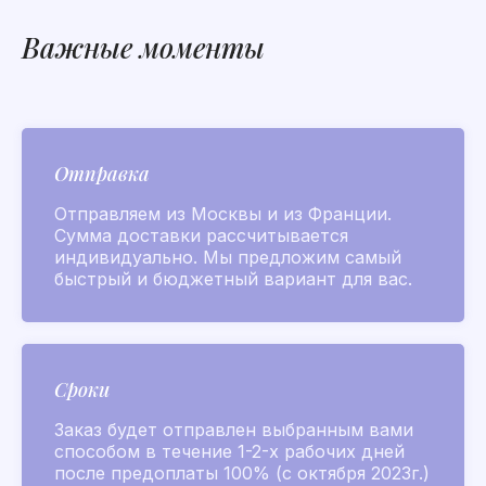
Посмотреть
Важные моменты
актуальные акции
и новейшие товары
ВКонтакте
Отправка
Отправляем из Москвы и из Франции.
Поиск по сайту
Сумма доставки рассчитывается
индивидуально. Мы предложим самый
Parfumer club
быстрый и бюджетный вариант для вас.
2019-2026
Все товары
Золотые флаконы
Сроки
L’Air de Grasse 2026
Заказ будет отправлен выбранным вами
Для него
Для нее
способом в течение 1-2-х рабочих дней
после предоплаты 100% (с октября 2023г.)
Коллекции ароматов