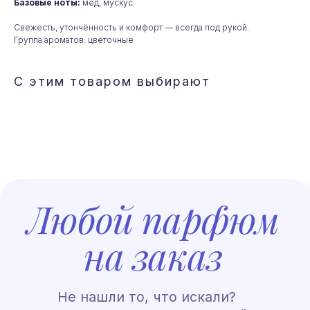
на заказ
Базовые ноты:
мёд, мускус
Свежесть, утончённость и комфорт — всегда под рукой.
Не нашли то, что искали?
Группа ароматов: цветочные
Мы привезем для вас любой
парфюм из Франции. Отправьте
заявку и мы согласуем условия
С этим товаром выбирают
и сроки
+7
Нажимая на кнопку, вы подтверждаете ознакомление с
«Политикой
обработки персональных данных»
и даете согласие на обработку
ваших персональных данных в порядке и на условиях, указанных
в Политике
Индивидуальный заказ