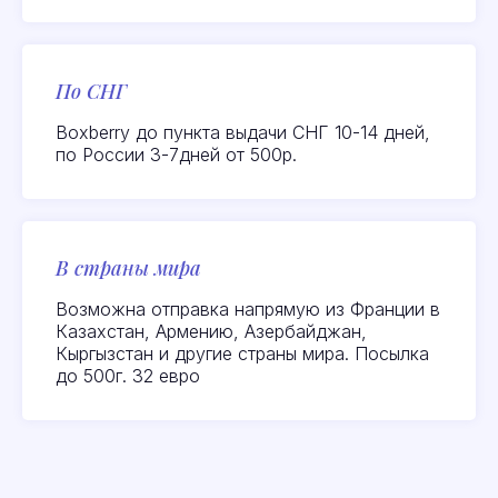
Все отзывы
По СНГ
Boxberry до пункта выдачи СНГ 10-14 дней,
по России 3-7дней от 500р.
В страны мира
Возможна отправка напрямую из Франции в
Казахстан, Армению, Азербайджан,
Посмотреть или
Кыргызстан и другие страны мира. Посылка
оставить отзыв на
до 500г. 32 евро
качество товаров можно
здесь:
Яндекс