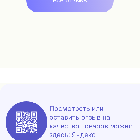
Оплата и доставка
Отзывы
История бренда
Pafrumer club
Подписка на рассылку
Контакты
+7 925 999 3007
fragonardclubru@gmail.com
*
Политика конфиденциальности, согласие на
обработку данных
Сайт разработала Цыбина Татьяна
*Meta Platforms Inc. признана экстремистской
организацией на территории РФ