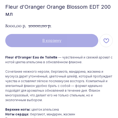
Fleur d'Oranger Orange Blossom EDT 200
мл
р.
р.
8000,00
10000,00
В корзину
Fleur d’Oranger Eau de Toilette
— чувственный и свежий аромат с
нотой цветка апельсина в обновлённом флаконе.
Сочетание нежного нероли, бергамота, мандарина, жасмина и
мускуса дарит утончённый, цветочный шлейф, который пробуждает
чувства и оставляет лёгкое послевкусие восторга. Компактный и
элегантный флакон удобно брать с собой — формат идеально
подойдёт для ароматных обновлений в течение дня. Флакон
многоразовый, что делает его не только стильным, но и
экологичным выбором.
Любой парфюм
Верхние ноты:
цветок апельсина
Ноты сердца:
бергамот, мандарин, жасмин