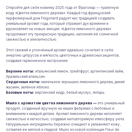
Откройте для себя новинку 2025 года от Фрагонар — туалетную
воду «Цветок лимонного дерева». Каждый год французский
парфюмерный дом Fragonard радует нас традицией создавать
уникальный аромат года, который отражает дух времени и
вдохновляет на новые эмоции. «Цветок лимонного дерева»
продолжает эту прекрасную традицию, наполняя её солнечной
свежестью и элегантностью.
Этот свежий и утончённый аромат идеально сочетает в себе
энергию цитрусов и мягкость цветочных и древесных акцентов,
создавая гармоничное настроение.
Верхние ноты:
итальянский лимон, грейпфрут, аргентинский лайм,
бразильский апельсин.
Сердечные ноты:
маленькое зернышко лимонного дерева, дикий
жасмин, зелёное яблоко.
Базовые ноты:
виргинский кедр, белый мускус, янтарь.
Мыло с ароматом цветка лимонного дерева —
это уникальный
продукт, созданный вручную на наших фабриках с любовью и
вниманием к каждой детали. Аромат лимонного дерева наполняет
свежестью и легкостью, создавая неповторимую атмосферу уюта.
Натуральные ингредиенты бережно очищают и увлажняют кожу,
оставляя ее мягкой и гладкой. Мыло из новой коллекции Fleur de