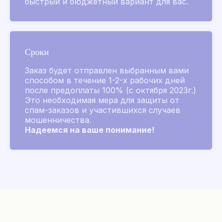
быстрый и бюджетный вариант для вас.
Другие бренды
Chanel
Сроки
Покупателям
Заказ будет отправлен выбранным вами
Подбор аромата
способом в течение 1-2-х рабочих дней
Парфюм на заказ
после предоплаты 100% (с октября 2023г.)
Это необходимая мера для защиты от
Акции и скидки
спам-заказов и участившихся случаев
Популярное
мошенничества.
Наборы
Надеемся на ваше понимание!
Магазин
Оплата и доставка
Отзывы
История бренда
Pafrumer club