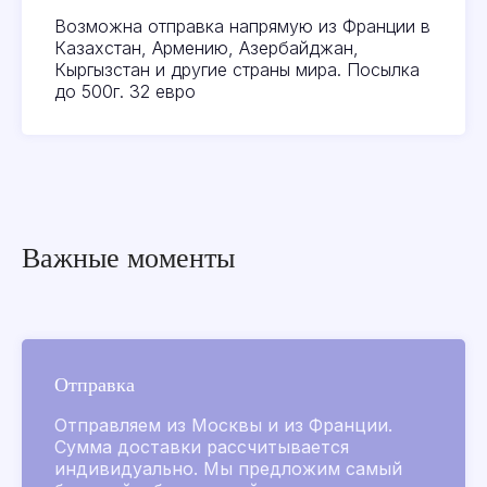
Возможна отправка напрямую из Франции в
Казахстан, Армению, Азербайджан,
Кыргызстан и другие страны мира. Посылка
до 500г. 32 евро
Поиск по сайту
Parfumer club
2019-2026
Все товары
Важные моменты
Золотые флаконы
L’Air de Grasse 2026
Для него
Для нее
Коллекции ароматов
Аксессуары
Отправка
Для лица и тела
Отправляем из Москвы и из Франции.
Для дома и мыло
Сумма доставки рассчитывается
индивидуально. Мы предложим самый
Распив