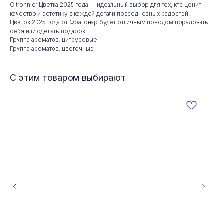
Citronnier Цветка 2025 года — идеальный выбор для тех, кто ценит
качество и эстетику в каждой детали повседневных радостей.
Цветок 2025 года от Фрагонар будет отличным поводом порадовать
себя или сделать подарок.
Группа ароматов: цитрусовые
Группа ароматов: цветочные
С этим товаром выбирают
Любой парфюм
на заказ
Не нашли то, что искали?
Мы привезем для вас любой
парфюм из Франции. Отправьте
заявку и мы согласуем условия