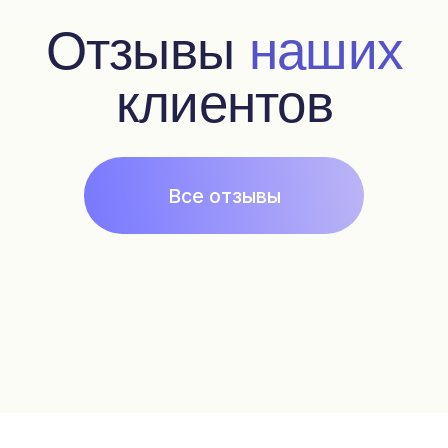
Подписка на рассылку
Контакты
+7 925 999 3007
fragonardclubru@gmail.com
*
Политика конфиденциальности, согласие на
обработку данных
Сайт разработала Цыбина Татьяна
*Meta Platforms Inc. признана экстремистской
организацией на территории РФ