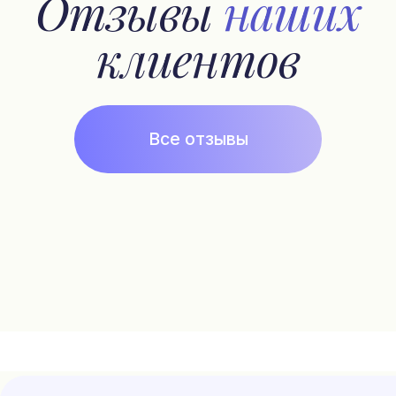
Популярное
Наборы
Магазин
Оплата и доставка
Отзывы
История бренда
Pafrumer club
Подписка на рассылку
Контакты
+7 925 999 3007
fragonardclubru@gmail.com
*