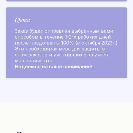
Золотые флаконы
L’Air de Grasse 2026
Сроки
Для него
Для нее
Коллекции ароматов
Заказ будет отправлен выбранным вами
способом в течение 1-2-х рабочих дней
Аксессуары
после предоплаты 100% (с октября 2023г.)
Для лица и тела
Это необходимая мера для защиты от
спам-заказов и участившихся случаев
Для дома и мыло
мошенничества.
Распив
Надеемся на ваше понимание!
Другие бренды
Chanel
Покупателям
Подбор аромата
Парфюм на заказ
Акции и скидки