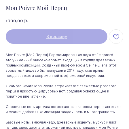
Mon Poivre Мой Перец
р.
1000,00
В корзину
Mon Poivre (Мой Перец) Парфюмированная вода от Fragonard —
это уникальный унисекс-аромат, входящий в группу древесных
пряных композиций. Созданный парфюмером Celine Ellena, этот
ароматный шедевр был выпущен в 2017 году, став ярким
представителем современной парфюмерной индустрии.
С самого начала Mon Poivre встречает вас свежестью розового
перца и яркостью цитрусовых нот, создавая освежающее и
приятное впечатление.
Сердечные ноты аромата воплощаются в черном перце, ангелике
и фиалке, добавляя композиции загадочность и многогранность.
Базовые ноты, включая кедр, древесные акценты, мускус и лист
пачули, завершают этот ароматный портрет, придавая Mon Poivre