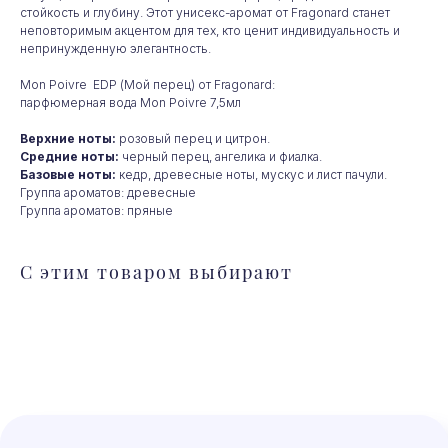
стойкость и глубину. Этот унисекс-аромат от Fragonard станет
неповторимым акцентом для тех, кто ценит индивидуальность и
непринужденную элегантность.
Любой парфюм
Mon Poivre EDP (Мой перец) от Fragonard:
на заказ
парфюмерная вода Mon Poivre 7,5мл
Верхние ноты:
розовый перец и цитрон.
Средние ноты:
черный перец, ангелика и фиалка.
Не нашли то, что искали?
Базовые ноты:
кедр, древесные ноты, мускус и лист пачули.
Мы привезем для вас любой
Группа ароматов: древесные
парфюм из Франции. Отправьте
Группа ароматов: пряные
заявку и мы согласуем условия
и сроки
С этим товаром выбирают
+7