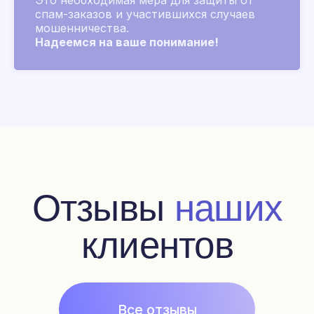
Это необходимая мера для защиты от
Подбор аромата
спам-заказов и участившихся случаев
Парфюм на заказ
мошенничества.
Акции и скидки
Надеемся на ваше понимание!
Популярное
Наборы
Магазин
Оплата и доставка
Отзывы
История бренда
Pafrumer club
Подписка на рассылку
Контакты
+7 925 999 3007
fragonardclubru@gmail.com