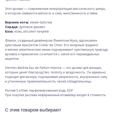
Этот аромат — современная интерпретация классического шипра,
в котором сливаются мягкость и сила, женственность и тайна.
Верхние ноты:
лилия-бабочка
Сердце:
дубовое дерево
База:
кожа, абсолют пачулей
Флакон, созданный дизайнером Филиппом Мукэ
,
вдохновлен
культовым браслетом Collier de Chien. Его янтарный градиент
и мягкие эллиптические линии подчеркивают чувственную природу
аромата и гармонично сочетаются с силой его пирамидальных
акцентов.
Hermès Barénia Eau de Parfum Intense — это аромат для женщин,
которые ценят благородство, теплоту и загадочность. Он идеально
подходит для вечера, подчеркивая уверенность, внутреннюю силу
и утонченную привлекательность своей обладательницы.
Распив 5 и10мл, парфюмированная вода, EDP
При покупке распива нефирменный атомайзер входит в стоимость
С этим товаром выбирают