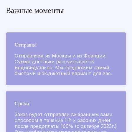
2019-2026
Важные моменты
Все товары
Золотые флаконы
L’Air de Grasse 2026
Для него
Для нее
Отправка
Коллекции ароматов
Отправляем из Москвы и из Франции.
Аксессуары
Сумма доставки рассчитывается
индивидуально. Мы предложим самый
Для лица и тела
быстрый и бюджетный вариант для вас.
Для дома и мыло
Распив
Другие бренды
Chanel
Сроки
Заказ будет отправлен выбранным вами
способом в течение 1-2-х рабочих дней
Покупателям
после предоплаты 100% (с октября 2023г.)