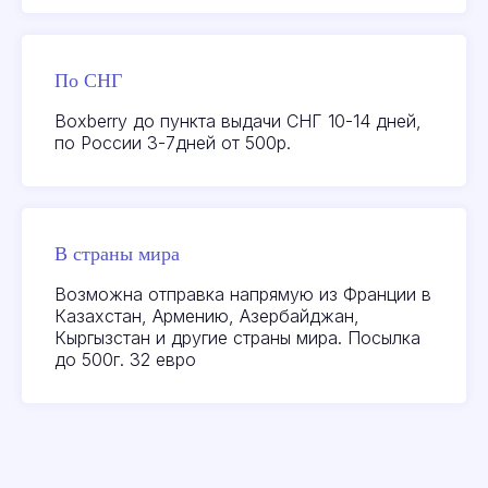
Посмотреть или
оставить отзыв на
По СНГ
качество товаров можно
Boxberry до пункта выдачи СНГ 10-14 дней,
здесь:
Яндекс
по России 3-7дней от 500р.
Посмотреть
актуальные акции
В страны мира
и новейшие товары
Возможна отправка напрямую из Франции в
ВКонтакте
Казахстан, Армению, Азербайджан,
Кыргызстан и другие страны мира. Посылка
до 500г. 32 евро
Поиск по сайту
Parfumer club