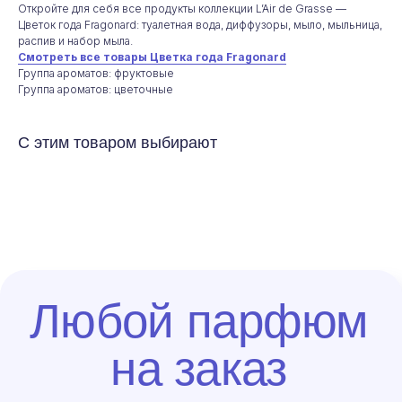
заявку и мы согласуем условия
Откройте для себя все продукты коллекции L’Air de Grasse —
и сроки
Цветок года Fragonard: туалетная вода, диффузоры, мыло, мыльница,
распив и набор мыла.
Смотреть все товары Цветка года Fragonard
Группа ароматов: фруктовые
Группа ароматов: цветочные
+7
С этим товаром выбирают
Нажимая на кнопку, вы подтверждаете ознакомление с
«Политикой
обработки персональных данных»
и даете согласие на обработку
ваших персональных данных в порядке и на условиях, указанных
в Политике
Индивидуальный заказ