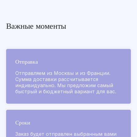
Важные моменты
Поиск по сайту
Parfumer club
2019-2026
Отправка
Все товары
Отправляем из Москвы и из Франции.
Золотые флаконы
Сумма доставки рассчитывается
индивидуально. Мы предложим самый
L’Air de Grasse 2026
быстрый и бюджетный вариант для вас.
Для него
Для нее
Коллекции ароматов
Аксессуары
Для лица и тела
Сроки
Для дома и мыло
Заказ будет отправлен выбранным вами