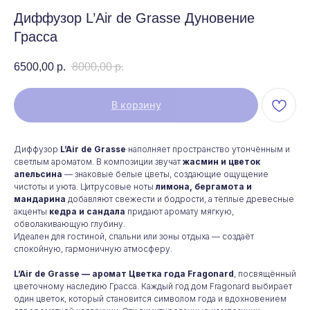
Диффузор L’Air de Grasse Дуновение
Грасса
6500,00
р.
8000,00
р.
В корзину
Диффузор
L’Air de Grasse
наполняет пространство утончённым и
светлым ароматом. В композиции звучат
жасмин и цветок
апельсина
— знаковые белые цветы, создающие ощущение
чистоты и уюта. Цитрусовые ноты
лимона, бергамота и
мандарина
добавляют свежести и бодрости, а тёплые древесные
акценты
кедра и сандала
придают аромату мягкую,
обволакивающую глубину.
Идеален для гостиной, спальни или зоны отдыха — создаёт
спокойную, гармоничную атмосферу.
L’Air de Grasse — аромат Цветка года Fragonard
, посвящённый
цветочному наследию Грасса. Каждый год дом Fragonard выбирает
один цветок, который становится символом года и вдохновением