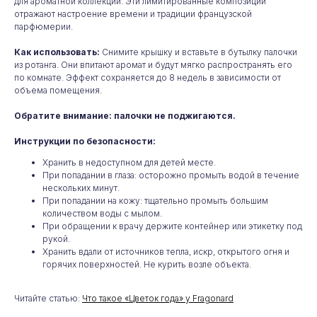
для ароматной коллекции. Эти лимитированные композиции
отражают настроение времени и традиции французской
парфюмерии.
Как использовать:
Снимите крышку и вставьте в бутылку палочки
из ротанга. Они впитают аромат и будут мягко распространять его
по комнате. Эффект сохраняется до 8 недель в зависимости от
объема помещения.
Обратите внимание: палочки не поджигаются.
Инструкции по безопасности:
Хранить в недоступном для детей месте.
При попадании в глаза: осторожно промыть водой в течение
нескольких минут.
При попадании на кожу: тщательно промыть большим
количеством воды с мылом.
Любой парфюм
При обращении к врачу держите контейнер или этикетку под
рукой.
на заказ
Хранить вдали от источников тепла, искр, открытого огня и
горячих поверхностей. Не курить возле объекта.
Не нашли то, что искали?
Мы привезем для вас любой
Читайте статью:
Что такое «Цветок года» у Fragonard
парфюм из Франции. Отправьте