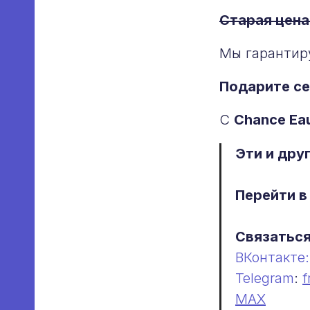
Старая цена
Мы гарантир
Подарите се
С
Chance Eau
Эти и дру
Перейти 
Связаться
ВКонтакте:
Любой парфюм н
Telegram
:
f
MAX