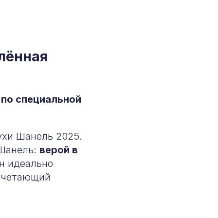
лённая
 по специальной
ухи Шанель 2025.
 Шанель:
верой в
Он идеально
сочетающий