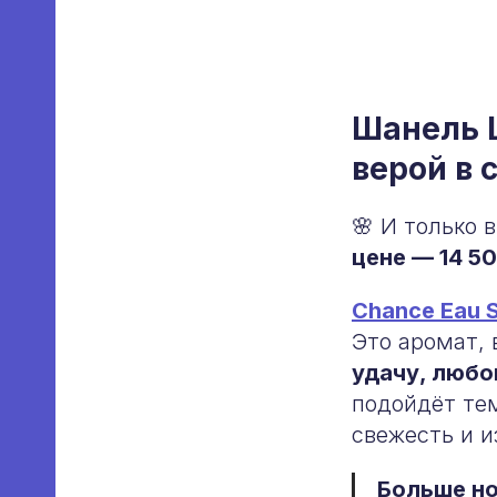
Шанель 
верой в 
🌸 И только 
цене — 14 5
Chance Eau 
Это аромат,
удачу, любо
подойдёт те
свежесть и и
Больше но