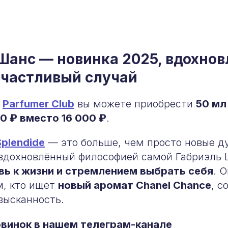
Шанс — новинка 2025, вдохнов
счастливый случай
в
Parfumer Club
вы можете приобрести
50 мл
00 ₽ вместо 16 000 ₽
.
Splendide
— это больше, чем просто новые д
 вдохновлённый философией самой Габриэль
вь к жизни и стремлением выбрать себя
. 
м, кто ищет
новый аромат Chanel Chance
, 
зысканность.
винок в нашем телеграм-канале