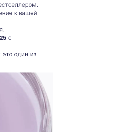
бестселлером.
ение к вашей
я.
25
с
это один из