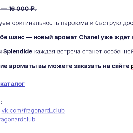
 — 16 000 ₽.
уем оригинальность парфюма и быструю дост
бе шанс — новый аромат Chanel уже ждёт 
 Splendide
каждая встреча станет особенной
гие ароматы вы можете заказать на сайте
в
каталог
:
vk.com/fragonard_club
а заказ
ragonardclub