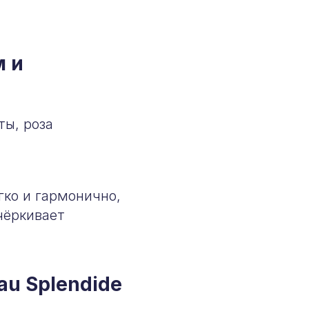
м и
ты, роза
ко и гармонично,
чёркивает
au Splendide