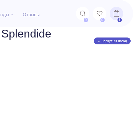
Отзывы
Отзывы
0
0
0
0
1
1
Splendide
← Вернуться назад