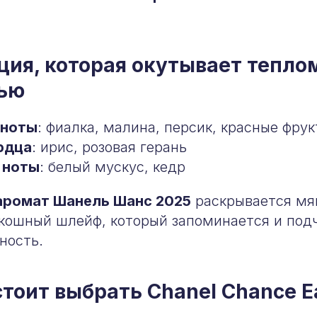
→
ия, которая окутывает тепло
ью
 ноты
: фиалка, малина, персик, красные фрук
рдца
: ирис, розовая герань
 ноты
: белый мускус, кедр
аромат Шанель Шанс 2025
раскрывается мяг
скошный шлейф, который запоминается и под
ность.
тоит выбрать Chanel Chance E