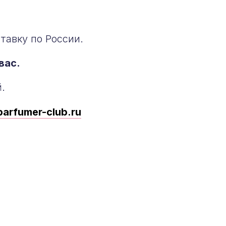
авку по России.
вас.
.
parfumer-club.ru