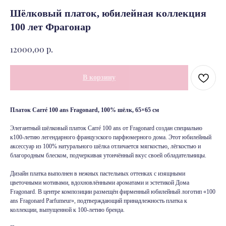
Шёлковый платок, юбилейная коллекция
100 лет Фрагонар
р.
12000,00
В корзину
Платок Carré 100 ans Fragonard, 100% шёлк, 65×65 см
Элегантный шёлковый платок Carré 100 ans от Fragonard создан специально
к100‑летию легендарного французского парфюмерного дома. Этот юбилейный
аксессуар из 100% натурального шёлка отличается мягкостью, лёгкостью и
благородным блеском, подчеркивая утончённый вкус своей обладательницы.
Дизайн платка выполнен в нежных пастельных оттенках с изящными
цветочными мотивами, вдохновлёнными ароматами и эстетикой Дома
Fragonard. В центре композиции размещён фирменный юбилейный логотип «100
ans Fragonard Parfumeur», подтверждающий принадлежность платка к
коллекции, выпущенной к 100‑летию бренда.