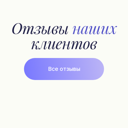
Парфюм на заказ
Акции и скидки
Популярное
Наборы
Магазин
Оплата и доставка
Отзывы
История бренда
Pafrumer club
Подписка на рассылку
Контакты
+7 925 999 3007
fragonardclubru@gmail.com