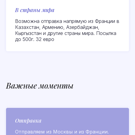
В страны мира
Посмотреть или
оставить отзыв на
Возможна отправка напрямую из Франции в
качество товаров можно
Казахстан, Армению, Азербайджан,
здесь:
Яндекс
Кыргызстан и другие страны мира. Посылка
до 500г. 32 евро
Посмотреть
актуальные акции
и новейшие товары
ВКонтакте
Важные моменты
Поиск по сайту
Отправка
Parfumer club
Отправляем из Москвы и из Франции.