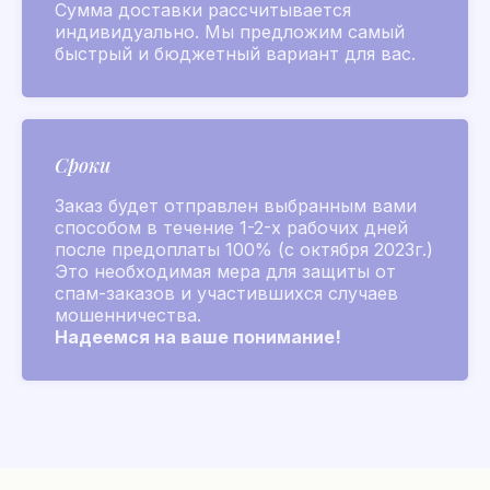
2019-2026
Сумма доставки рассчитывается
индивидуально. Мы предложим самый
Все товары
быстрый и бюджетный вариант для вас.
Золотые флаконы
L’Air de Grasse 2026
Для него
Для нее
Сроки
Коллекции ароматов
Заказ будет отправлен выбранным вами
Аксессуары
способом в течение 1-2-х рабочих дней
Для лица и тела
после предоплаты 100% (с октября 2023г.)
Для дома и мыло
Это необходимая мера для защиты от
спам-заказов и участившихся случаев
Распив
мошенничества.
Другие бренды
Надеемся на ваше понимание!
Chanel
Покупателям
Подбор аромата