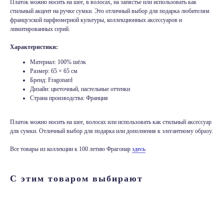
Платок можно носить на шее, в волосах, на запястье или использовать как
стильный акцент на ручке сумки. Это отличный выбор для подарка любителям
французской парфюмерной культуры, коллекционных аксессуаров и
лимитированных серий.
Характеристики:
Любой парфюм
Материал: 100% шёлк
Размер: 65 × 65 см
Бренд: Fragonard
на заказ
Дизайн: цветочный, пастельные оттенки
Страна производства: Франция
Не нашли то, что искали?
Мы привезем для вас любой
Платок можно носить на шее, волосах или использовать как стильный аксессуар
парфюм из Франции. Отправьте
для сумки. Отличный выбор для подарка или дополнения к элегантному образу.
заявку и мы согласуем условия
и сроки
Все товары из коллекции к 100 летию Фрагонар
здесь
С этим товаром выбирают
+7