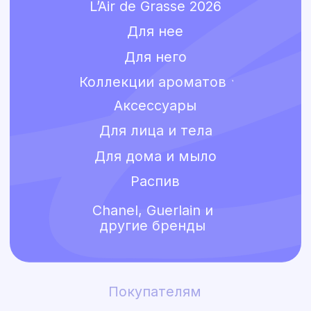
Популярное
Наборы
Блог
Магазин
Оплата и доставка
Отзывы
История бренда
Pafrumer club
Подписка на рассылку
Контакты
Реквизиты
Связаться
+7 925 999 3007
fragonardclubru@gmail.com
*