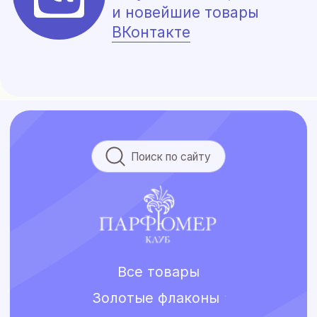
Все товары
Золотые флаконы
L’Air de Grasse 2026
Для нее
Для него
Коллекции ароматов
Аксессуары
Для лица и тела
Для дома и мыло
Распив
Chanel, Guerlain и
другие бренды
Покупателям
Подбор аромата
Парфюм на заказ
Акции и скидки